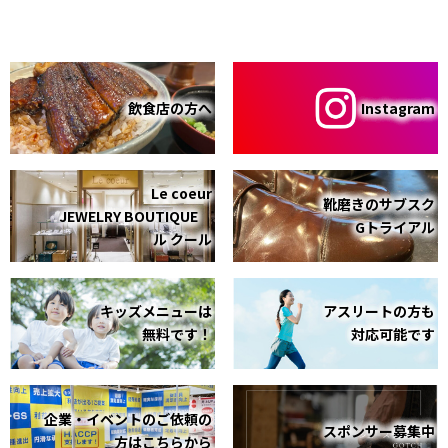
飲食店の方へ
Instagram
Le coeur
靴磨きのサブスク
JEWELRY BOUTIQUE
Gトライアル
ル クール
キッズメニューは
アスリートの方も
無料です！
対応可能です
企業・イベントのご依頼の
スポンサー募集中
方はこちらから