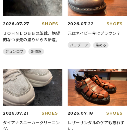
2026.07.27
SHOES
2026.07.22
SHOES
ＪＯＨＮＬＯＢＢの革靴、絶望
元はネイビー今はブラウン？
的なつま先の減りからの帰還。
パラブーツ
染める
ジョンロブ
靴修理
2026.07.21
SHOES
2026.07.18
SHOES
ダイアナスニーカークリーニン
レザーサンダルのケアも忘れず
グ。
に。