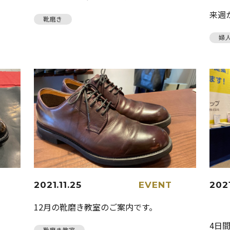
来週
靴磨き
婦
2021.11.25
EVENT
2021
R
12月の靴磨き教室のご案内です。
4日
靴磨き教室