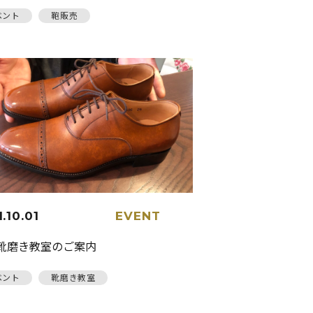
ベント
鞄販売
.10.01
EVENT
月靴磨き教室のご案内
ベント
靴磨き教室