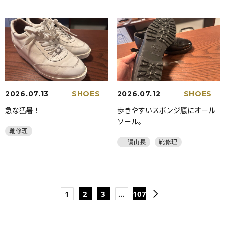
2026.07.13
SHOES
2026.07.12
SHOES
急な猛暑！
歩きやすいスポンジ底にオール
ソール。
靴修理
三陽山長
靴修理
1
2
3
…
107