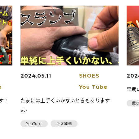
2024.05.11
SHOES
202
e
You Tube
早期
す！
たまには上手くいかないときもあります
散
よ。
YouTube
キズ補修