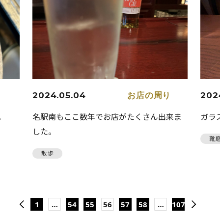
2024.05.04
お店の周り
202
。
名駅南もここ数年でお店がたくさん出来ま
ガラ
した。
靴
散歩
1
…
54
55
56
57
58
…
107