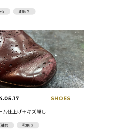
める
靴磨き
4.05.17
SHOES
ーム仕上げ＋キズ隠し
ズ補修
靴磨き