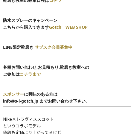
靴磨き教室の募集日程は
コチラ
防水スプレーのキャンペーン
こちらから購入できます
Gotch WEB SHOP
LINE限定靴磨き
サブスク会員募集中
各種お問い合わせ,
お見積もり,靴磨き教室への
ご参加は
コチラまで
スポンサー
に興味のある方は
info@s-l-gotch.jp までお問い合わせ下さい。
Nike×トラヴィススコット
というコラボモデル
値段も定価より上がってるけど