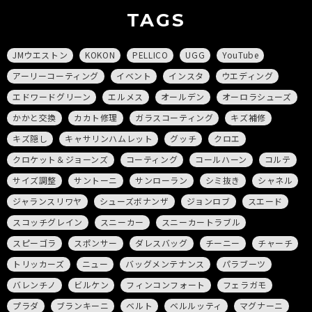
TAGS
JMウエストン
KOKON
PELLICO
UGG
YouTube
アーリーコーティング
イベント
インスタ
ウエディング
エドワードグリーン
エルメス
オールデン
オーロラシューズ
かかと交換
カカト修理
ガラスコーティング
キズ補修
キズ隠し
キャサリンハムレット
グッチ
クロエ
クロケット＆ジョーンズ
コーティング
コールハーン
コルテ
サイズ調整
サントーニ
サンローラン
シミ抜き
シャネル
ジャランスリワヤ
シューズボナンザ
ジョンロブ
スエード
スコッチグレイン
スニーカー
スニーカートラブル
スピーゴラ
スポンサー
ダレスバッグ
チーニー
チャーチ
トリッカーズ
ニュー
バッグメンテナンス
パラブーツ
バレンチノ
ビルケン
フィンコンフォート
フェラガモ
プラダ
ブランキーニ
ベルト
ベルルッティ
マグナーニ