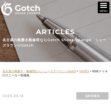
ARTICLES
名古屋の靴磨き靴修理ならGotch Shoes-Lounge シュー
ズラウンジGotch
名古屋の靴磨き・靴修理ならシューズラウウンジGotch
>
SHOES
>
NIKEナイキ
のスニーカー色補修。
SHOES
2025.05.13