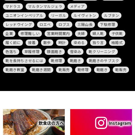
マドラス
マルタンマルジェラ
メディア
ユニオンインペリアル
リーガル
ルイヴィトン
ルブタン
レッドウイング
ロエベ
ロブス
三陽山長
下駄修理
企業
修理難しい
営業時間案内
夫婦
婦人靴
子供靴
履く前に
接着
散歩
時計
染める
独り言
結婚式
色落ち
草履修理
鏡面磨き
雪染み
靴クリーニング
靴を長持ちさせるには
靴修理
靴磨き
靴磨きのサブスク
靴磨き教室
靴磨き週間
靴販売
鞄修理
鞄磨き
鞄販売
飲食店の方へ
Instagram