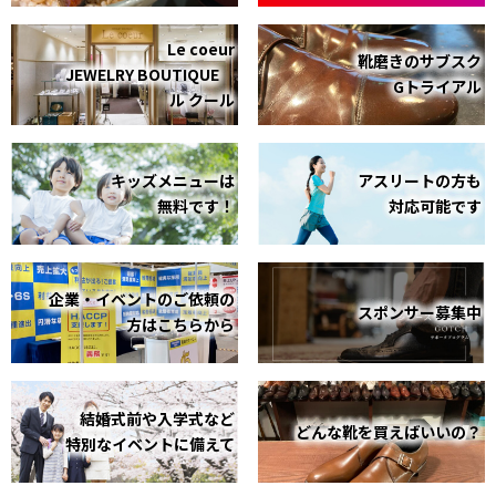
Le coeur
靴磨きのサブスク
JEWELRY BOUTIQUE
Gトライアル
ル クール
キッズメニューは
アスリートの方も
無料です！
対応可能です
企業・イベントのご依頼の
スポンサー募集中
方はこちらから
結婚式前や入学式など
どんな靴を買えばいいの？
特別なイベントに備えて