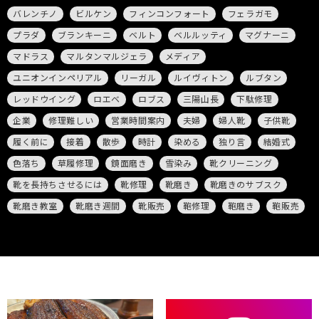
バレンチノ
ビルケン
フィンコンフォート
フェラガモ
プラダ
ブランキーニ
ベルト
ベルルッティ
マグナーニ
マドラス
マルタンマルジェラ
メディア
ユニオンインペリアル
リーガル
ルイヴィトン
ルブタン
レッドウイング
ロエベ
ロブス
三陽山長
下駄修理
企業
修理難しい
営業時間案内
夫婦
婦人靴
子供靴
履く前に
接着
散歩
時計
染める
独り言
結婚式
色落ち
草履修理
鏡面磨き
雪染み
靴クリーニング
靴を長持ちさせるには
靴修理
靴磨き
靴磨きのサブスク
靴磨き教室
靴磨き週間
靴販売
鞄修理
鞄磨き
鞄販売