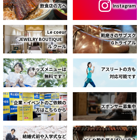
飲食店の方へ
Instagram
Le coeur
靴磨きのサブスク
JEWELRY BOUTIQUE
Gトライアル
ル クール
キッズメニューは
アスリートの方も
無料です！
対応可能です
企業・イベントのご依頼の
スポンサー募集中
方はこちらから
結婚式前や入学式など
どんな靴を買えばいいの？