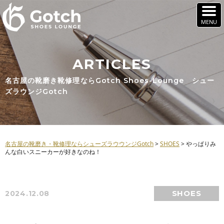
ARTICLES
名古屋の靴磨き靴修理ならGotch Shoes-Lounge シュー
ズラウンジGotch
名古屋の靴磨き・靴修理ならシューズラウウンジGotch
>
SHOES
>
やっぱりみ
んな白いスニーカーが好きなのね！
SHOES
2024.12.08