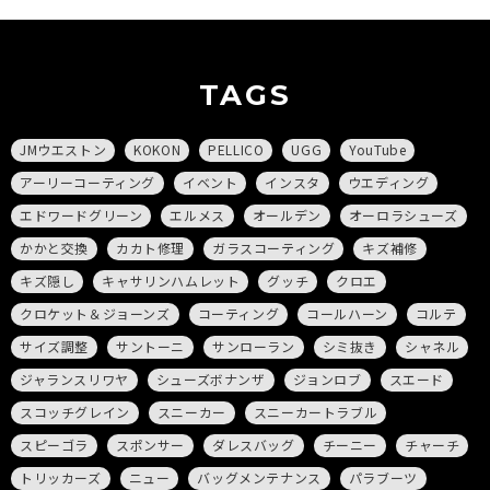
TAGS
JMウエストン
KOKON
PELLICO
UGG
YouTube
アーリーコーティング
イベント
インスタ
ウエディング
エドワードグリーン
エルメス
オールデン
オーロラシューズ
かかと交換
カカト修理
ガラスコーティング
キズ補修
キズ隠し
キャサリンハムレット
グッチ
クロエ
クロケット＆ジョーンズ
コーティング
コールハーン
コルテ
サイズ調整
サントーニ
サンローラン
シミ抜き
シャネル
ジャランスリワヤ
シューズボナンザ
ジョンロブ
スエード
スコッチグレイン
スニーカー
スニーカートラブル
スピーゴラ
スポンサー
ダレスバッグ
チーニー
チャーチ
トリッカーズ
ニュー
バッグメンテナンス
パラブーツ