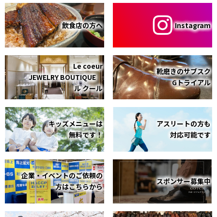
飲食店の方へ
Instagram
Le coeur
靴磨きのサブスク
JEWELRY BOUTIQUE
Gトライアル
ル クール
キッズメニューは
アスリートの方も
無料です！
対応可能です
企業・イベントのご依頼の
スポンサー募集中
方はこちらから