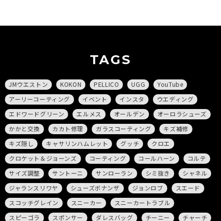
TAGS
JMウエストン
KOKON
PELLICO
UGG
YouTube
アーリーコーティング
イベント
インスタ
ウエディング
エドワードグリーン
エルメス
オールデン
オーロラシューズ
かかと交換
カカト修理
ガラスコーティング
キズ補修
キズ隠し
キャサリンハムレット
グッチ
クロエ
クロケット＆ジョーンズ
コーティング
コールハーン
コルテ
サイズ調整
サントーニ
サンローラン
シミ抜き
シャネル
ジャランスリワヤ
シューズボナンザ
ジョンロブ
スエード
スコッチグレイン
スニーカー
スニーカートラブル
スピーゴラ
スポンサー
ダレスバッグ
チーニー
チャーチ