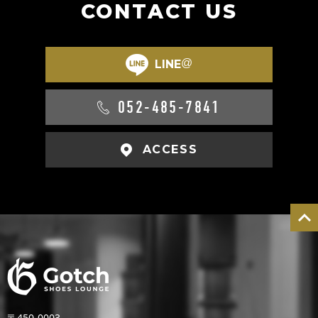
CONTACT US
@
LINE
052-485-7841
ACCESS
〒450-0003