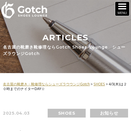
ARTICLES
名古屋の靴磨き靴修理ならGotch Shoes-Lounge シュー
ズラウンジGotch
名古屋の靴磨き・靴修理ならシューズラウウンジGotch
>
SHOES
>
4/3(木)は２
０時までのナイターDAY☆
SHOES
お知らせ
2025.04.03