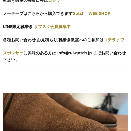
靴磨き教室の募集日程は
コチラ
ノーテープはこちらから購入できます
Gotch WEB SHOP
LINE限定靴磨き
サブスク会員募集中
各種お問い合わせ,
お見積もり,靴磨き教室へのご参加は
コチラまで
スポンサー
に興味のある方は info@s-l-gotch.jp までお問い合わせ
下さい。