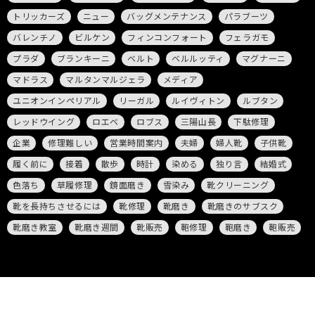
トリッカーズ
ニュー
バッグメンテナンス
パラブーツ
バレンチノ
ビルケン
フィンコンフォート
フェラガモ
プラダ
ブランキーニ
ベルト
ベルルッティ
マグナーニ
マドラス
マルタンマルジェラ
メディア
ユニオンインペリアル
リーガル
ルイヴィトン
ルブタン
レッドウイング
ロエベ
ロブス
三陽山長
下駄修理
企業
修理難しい
営業時間案内
夫婦
婦人靴
子供靴
履く前に
接着
散歩
時計
染める
独り言
結婚式
色落ち
草履修理
鏡面磨き
雪染み
靴クリーニング
靴を長持ちさせるには
靴修理
靴磨き
靴磨きのサブスク
靴磨き教室
靴磨き週間
靴販売
鞄修理
鞄磨き
鞄販売