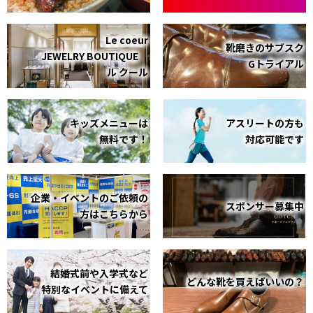
Le coeur
靴磨きのサブスク
JEWELRY BOUTIQUE
Gトライアル
ル クール
キッズメニューは
アスリートの方も
無料です！
対応可能です
企業・イベントのご依頼の
スポンサー募集中
方はこちらから
結婚式前や入学式など
どんな靴を買えばいいの？
特別なイベントに備えて