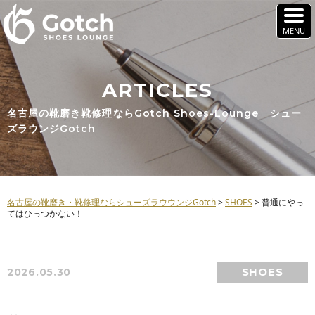
ARTICLES
名古屋の靴磨き靴修理ならGotch Shoes-Lounge シュー
ズラウンジGotch
名古屋の靴磨き・靴修理ならシューズラウウンジGotch
>
SHOES
>
普通にやっ
てはひっつかない！
SHOES
2026.05.30