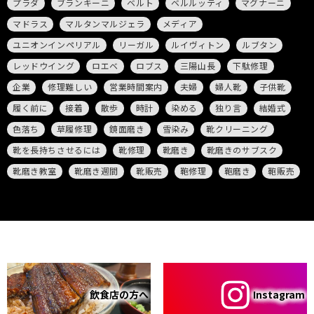
プラダ
ブランキーニ
ベルト
ベルルッティ
マグナーニ
マドラス
マルタンマルジェラ
メディア
ユニオンインペリアル
リーガル
ルイヴィトン
ルブタン
レッドウイング
ロエベ
ロブス
三陽山長
下駄修理
企業
修理難しい
営業時間案内
夫婦
婦人靴
子供靴
履く前に
接着
散歩
時計
染める
独り言
結婚式
色落ち
草履修理
鏡面磨き
雪染み
靴クリーニング
靴を長持ちさせるには
靴修理
靴磨き
靴磨きのサブスク
靴磨き教室
靴磨き週間
靴販売
鞄修理
鞄磨き
鞄販売
飲食店の方へ
Instagram