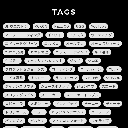
TAGS
JMウエストン
KOKON
PELLICO
UGG
YouTube
アーリーコーティング
イベント
インスタ
ウエディング
エドワードグリーン
エルメス
オールデン
オーロラシューズ
かかと交換
カカト修理
ガラスコーティング
キズ補修
キズ隠し
キャサリンハムレット
グッチ
クロエ
クロケット＆ジョーンズ
コーティング
コールハーン
コルテ
サイズ調整
サントーニ
サンローラン
シミ抜き
シャネル
ジャランスリワヤ
シューズボナンザ
ジョンロブ
スエード
スコッチグレイン
スニーカー
スニーカートラブル
スピーゴラ
スポンサー
ダレスバッグ
チーニー
チャーチ
トリッカーズ
ニュー
バッグメンテナンス
パラブーツ
バレンチノ
ビルケン
フィンコンフォート
フェラガモ