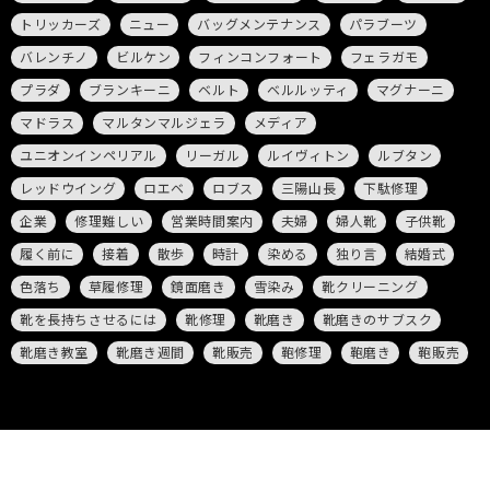
トリッカーズ
ニュー
バッグメンテナンス
パラブーツ
バレンチノ
ビルケン
フィンコンフォート
フェラガモ
プラダ
ブランキーニ
ベルト
ベルルッティ
マグナーニ
マドラス
マルタンマルジェラ
メディア
ユニオンインペリアル
リーガル
ルイヴィトン
ルブタン
レッドウイング
ロエベ
ロブス
三陽山長
下駄修理
企業
修理難しい
営業時間案内
夫婦
婦人靴
子供靴
履く前に
接着
散歩
時計
染める
独り言
結婚式
色落ち
草履修理
鏡面磨き
雪染み
靴クリーニング
靴を長持ちさせるには
靴修理
靴磨き
靴磨きのサブスク
靴磨き教室
靴磨き週間
靴販売
鞄修理
鞄磨き
鞄販売