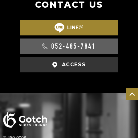
CONTACT US
@
LINE
052-485-7841
ACCESS
〒450-0003