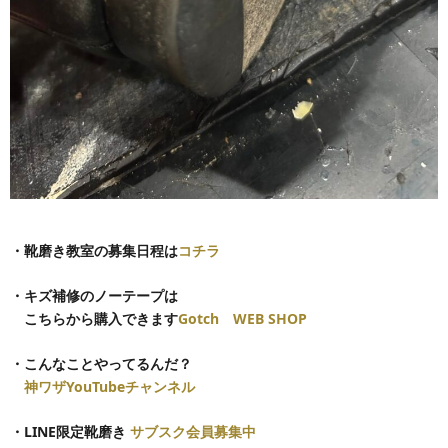
・靴磨き教室の募集日程は
コチラ
・キズ補修のノーテープは
こちらから購入できます
Gotch WEB SHOP
・こんなことやってるんだ？
神ワザYouTubeチャンネル
・LINE限定靴磨き
サブスク会員募集中