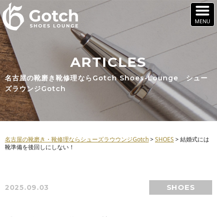
ARTICLES
名古屋の靴磨き靴修理ならGotch Shoes-Lounge シュー
ズラウンジGotch
名古屋の靴磨き・靴修理ならシューズラウウンジGotch
>
SHOES
>
結婚式には
靴準備を後回しにしない！
SHOES
2025.09.03