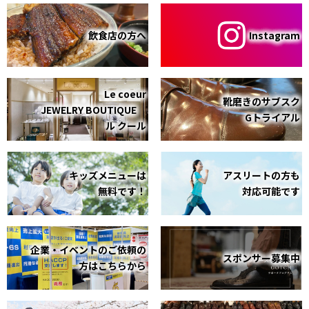
飲食店の方へ
Instagram
Le coeur
靴磨きのサブスク
JEWELRY BOUTIQUE
Gトライアル
ル クール
キッズメニューは
アスリートの方も
無料です！
対応可能です
企業・イベントのご依頼の
スポンサー募集中
方はこちらから