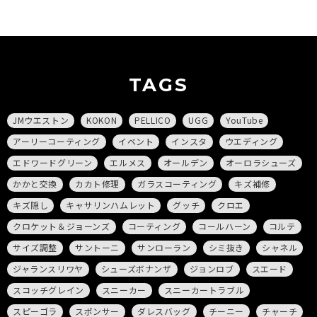
TAGS
JMウエストン
KOKON
PELLICO
UGG
YouTube
アーリーコーティング
イベント
インスタ
ウエディング
エドワードグリーン
エルメス
オールデン
オーロラシューズ
かかと交換
カカト修理
ガラスコーティング
キズ補修
キズ隠し
キャサリンハムレット
グッチ
クロエ
クロケット＆ジョーンズ
コーティング
コールハーン
コルテ
サイズ調整
サントーニ
サンローラン
シミ抜き
シャネル
ジャランスリワヤ
シューズボナンザ
ジョンロブ
スエード
スコッチグレイン
スニーカー
スニーカートラブル
スピーゴラ
スポンサー
ダレスバッグ
チーニー
チャーチ