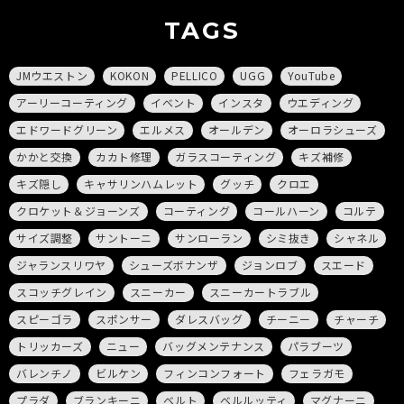
TAGS
JMウエストン
KOKON
PELLICO
UGG
YouTube
アーリーコーティング
イベント
インスタ
ウエディング
エドワードグリーン
エルメス
オールデン
オーロラシューズ
かかと交換
カカト修理
ガラスコーティング
キズ補修
キズ隠し
キャサリンハムレット
グッチ
クロエ
クロケット＆ジョーンズ
コーティング
コールハーン
コルテ
サイズ調整
サントーニ
サンローラン
シミ抜き
シャネル
ジャランスリワヤ
シューズボナンザ
ジョンロブ
スエード
スコッチグレイン
スニーカー
スニーカートラブル
スピーゴラ
スポンサー
ダレスバッグ
チーニー
チャーチ
トリッカーズ
ニュー
バッグメンテナンス
パラブーツ
バレンチノ
ビルケン
フィンコンフォート
フェラガモ
プラダ
ブランキーニ
ベルト
ベルルッティ
マグナーニ