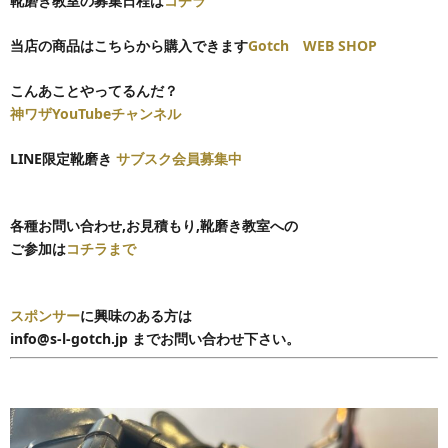
靴磨き教室の募集日程は
コチラ
当店の商品はこちらから購入できます
Gotch WEB SHOP
こんあことやってるんだ？
神ワザYouTubeチャンネル
LINE限定靴磨き
サブスク会員募集中
各種お問い合わせ,
お見積もり,靴磨き教室への
ご参加は
コチラまで
スポンサー
に興味のある方は
info@s-l-gotch.jp までお問い合わせ下さい。