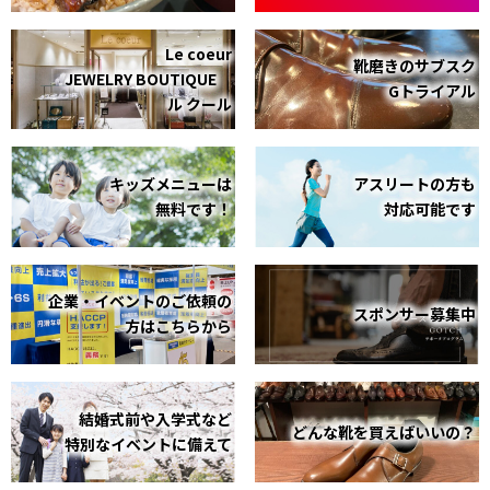
Le coeur
靴磨きのサブスク
JEWELRY BOUTIQUE
Gトライアル
ル クール
キッズメニューは
アスリートの方も
無料です！
対応可能です
企業・イベントのご依頼の
スポンサー募集中
方はこちらから
結婚式前や入学式など
どんな靴を買えばいいの？
特別なイベントに備えて