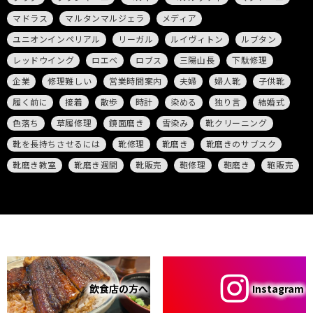
マドラス
マルタンマルジェラ
メディア
ユニオンインペリアル
リーガル
ルイヴィトン
ルブタン
レッドウイング
ロエベ
ロブス
三陽山長
下駄修理
企業
修理難しい
営業時間案内
夫婦
婦人靴
子供靴
履く前に
接着
散歩
時計
染める
独り言
結婚式
色落ち
草履修理
鏡面磨き
雪染み
靴クリーニング
靴を長持ちさせるには
靴修理
靴磨き
靴磨きのサブスク
靴磨き教室
靴磨き週間
靴販売
鞄修理
鞄磨き
鞄販売
飲食店の方へ
Instagram