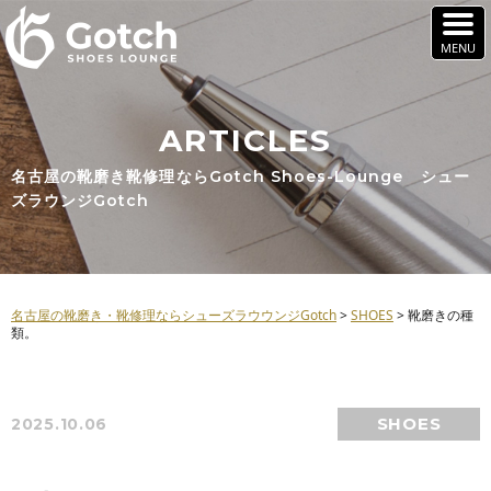
ARTICLES
名古屋の靴磨き靴修理ならGotch Shoes-Lounge シュー
ズラウンジGotch
名古屋の靴磨き・靴修理ならシューズラウウンジGotch
>
SHOES
>
靴磨きの種
類。
SHOES
2025.10.06