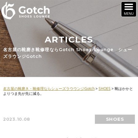
ARTICLES
名古屋の靴磨き靴修理ならGotch Shoes-Lounge シュー
ズラウンジGotch
名古屋の靴磨き・靴修理ならシューズラウウンジGotch
>
SHOES
>
靴はかかと
よりつま先が先に減る。
SHOES
2023.10.08