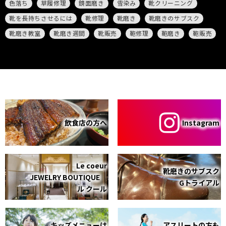
色落ち
草履修理
鏡面磨き
雪染み
靴クリーニング
靴を長持ちさせるには
靴修理
靴磨き
靴磨きのサブスク
靴磨き教室
靴磨き週間
靴販売
鞄修理
鞄磨き
鞄販売
飲食店の方へ
Instagram
Le coeur
靴磨きのサブスク
JEWELRY BOUTIQUE
Gトライアル
ル クール
キッズメニューは
アスリートの方も