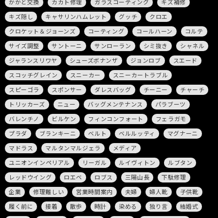
かかと交換
カカト修理
ガラスコーティング
キズ補修
キズ隠し
キャサリンハムレット
グッチ
クロエ
クロケット＆ジョーンズ
コーティング
コールハーン
コルテ
サイズ調整
サントーニ
サンローラン
シミ抜き
シャネル
ジャランスリワヤ
シューズボナンザ
ジョンロブ
スエード
スコッチグレイン
スニーカー
スニーカートラブル
スピーゴラ
スポンサー
ダレスバッグ
チーニー
チャーチ
トリッカーズ
ニュー
バッグメンテナンス
パラブーツ
バレンチノ
ビルケン
フィンコンフォート
フェラガモ
プラダ
ブランキーニ
ベルト
ベルルッティ
マグナーニ
マドラス
マルタンマルジェラ
メディア
ユニオンインペリアル
リーガル
ルイヴィトン
ルブタン
レッドウイング
ロエベ
ロブス
三陽山長
下駄修理
企業
修理難しい
営業時間案内
夫婦
婦人靴
子供靴
履く前に
接着
散歩
時計
染める
独り言
結婚式