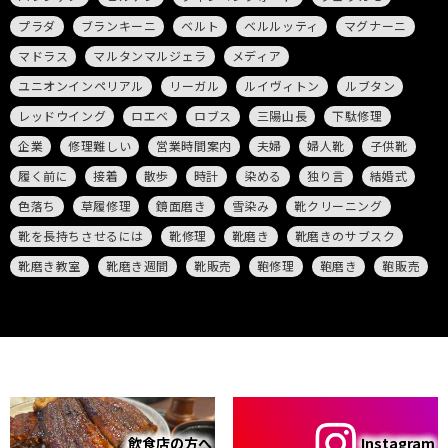
プラダ
ブランキーニ
ベルト
ベルルッティ
マグナーニ
マドラス
マルタンマルジェラ
メディア
ユニオンインペリアル
リーガル
ルイヴィトン
ルブタン
レッドウイング
ロエベ
ロブス
三陽山長
下駄修理
企業
修理難しい
営業時間案内
夫婦
婦人靴
子供靴
履く前に
接着
散歩
時計
染める
独り言
結婚式
色落ち
草履修理
鏡面磨き
雪染み
靴クリーニング
靴を長持ちさせるには
靴修理
靴磨き
靴磨きのサブスク
靴磨き教室
靴磨き週間
靴販売
鞄修理
鞄磨き
鞄販売
飲食店の方へ
Instagram