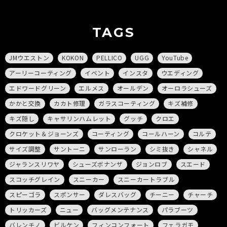
TAGS
JMウエストン
KOKON
PELLICO
UGG
YouTube
アーリーコーティング
イベント
インスタ
ウエディング
エドワードグリーン
エルメス
オールデン
オーロラシューズ
かかと交換
カカト修理
ガラスコーティング
キズ補修
キズ隠し
キャサリンハムレット
グッチ
クロエ
クロケット＆ジョーンズ
コーティング
コールハーン
コルテ
サイズ調整
サントーニ
サンローラン
シミ抜き
シャネル
ジャランスリワヤ
シューズボナンザ
ジョンロブ
スエード
スコッチグレイン
スニーカー
スニーカートラブル
スピーゴラ
スポンサー
ダレスバッグ
チーニー
チャーチ
トリッカーズ
ニュー
バッグメンテナンス
パラブーツ
バレンチノ
ビルケン
フィンコンフォート
フェラガモ