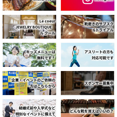
Le coeur
靴磨きのサブスク
JEWELRY BOUTIQUE
Gトライアル
ル クール
キッズメニューは
アスリートの方も
無料です！
対応可能です
企業・イベントのご依頼の
スポンサー募集中
方はこちらから
結婚式前や入学式など
どんな靴を買えばいいの？
特別なイベントに備えて