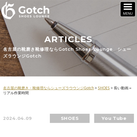
ARTICLES
名古屋の靴磨き靴修理ならGotch Shoes-Lounge シュー
ズラウンジGotch
名古屋の靴磨き・靴修理ならシューズラウウンジGotch
>
SHOES
>
長い動画＝
リアル作業時間
SHOES
You Tube
2024.04.09