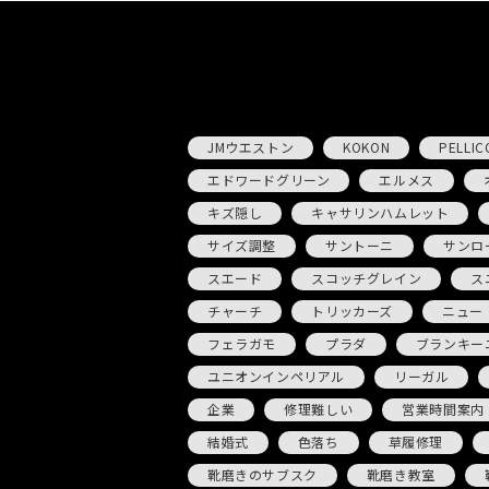
JMウエストン
KOKON
PELLIC
エドワードグリーン
エルメス
キズ隠し
キャサリンハムレット
サイズ調整
サントーニ
サンロ
スエード
スコッチグレイン
ス
チャーチ
トリッカーズ
ニュー
フェラガモ
プラダ
ブランキー
ユニオンインペリアル
リーガル
企業
修理難しい
営業時間案内
結婚式
色落ち
草履修理
靴磨きのサブスク
靴磨き教室