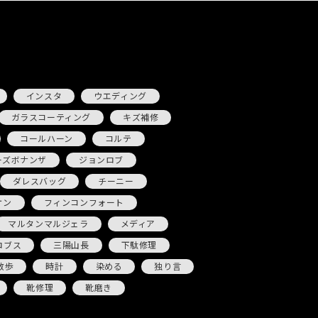
インスタ
ウエディング
ガラスコーティング
キズ補修
コールハーン
コルテ
ーズボナンザ
ジョンロブ
ダレスバッグ
チーニー
ケン
フィンコンフォート
マルタンマルジェラ
メディア
ロブス
三陽山長
下駄修理
散歩
時計
染める
独り言
靴修理
靴磨き