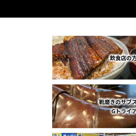
飲食店の
靴磨きのサブ
Gトライ