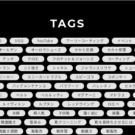
TAGS
O
UGG
YouTube
アーリーコーティング
イベント
オールデン
オーロラシューズ
かかと交換
カカト修理
グッチ
クロエ
クロケット＆ジョーンズ
コーティング
ーラン
シミ抜き
シャネル
ジャランスリワヤ
シュ
ニーカー
スニーカートラブル
スピーゴラ
スポンサー
バッグメンテナンス
パラブーツ
バレンチノ
ビル
ニ
ベルト
ベルルッティ
マグナーニ
マドラス
ルイヴィトン
ルブタン
レッドウイング
ロエベ
夫婦
婦人靴
子供靴
履く前に
接着
鏡面磨き
雪染み
靴クリーニング
靴を長持ちさせるには
靴磨き週間
靴販売
鞄修理
鞄磨き
鞄販売