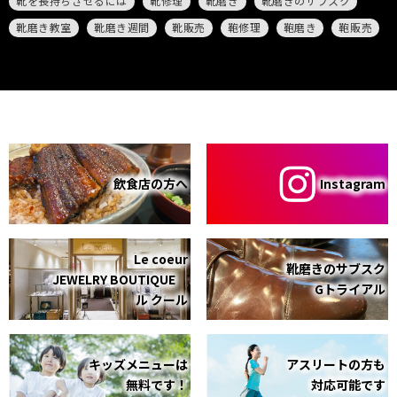
靴を長持ちさせるには
靴修理
靴磨き
靴磨きのサブスク
靴磨き教室
靴磨き週間
靴販売
鞄修理
鞄磨き
鞄販売
飲食店の方へ
Instagram
Le coeur
靴磨きのサブスク
JEWELRY BOUTIQUE
Gトライアル
ル クール
キッズメニューは
アスリートの方も
無料です！
対応可能です