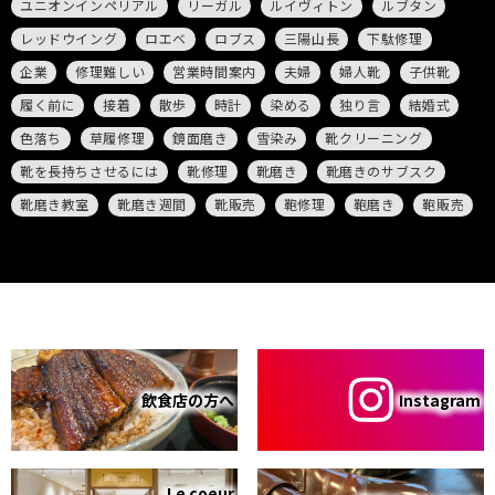
ユニオンインペリアル
リーガル
ルイヴィトン
ルブタン
レッドウイング
ロエベ
ロブス
三陽山長
下駄修理
企業
修理難しい
営業時間案内
夫婦
婦人靴
子供靴
履く前に
接着
散歩
時計
染める
独り言
結婚式
色落ち
草履修理
鏡面磨き
雪染み
靴クリーニング
靴を長持ちさせるには
靴修理
靴磨き
靴磨きのサブスク
靴磨き教室
靴磨き週間
靴販売
鞄修理
鞄磨き
鞄販売
飲食店の方へ
Instagram
Le coeur