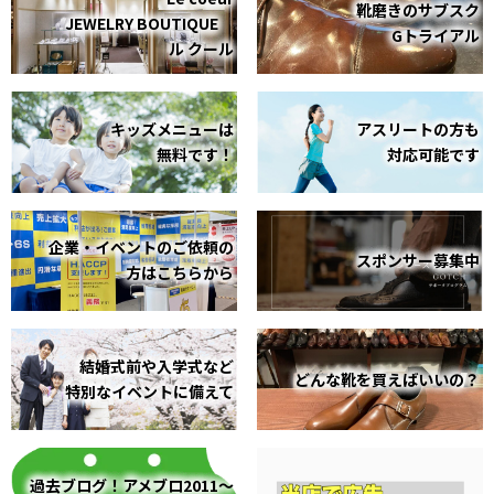
靴磨きのサブスク
JEWELRY BOUTIQUE
Gトライアル
ル クール
キッズメニューは
アスリートの方も
無料です！
対応可能です
企業・イベントのご依頼の
スポンサー募集中
方はこちらから
結婚式前や入学式など
どんな靴を買えばいいの？
特別なイベントに備えて
過去ブログ！アメブロ2011～