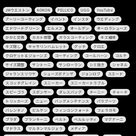
JMウエストン
KOKON
PELLICO
UGG
YouTube
アーリーコーティング
イベント
インスタ
ウエディング
エドワードグリーン
エルメス
オールデン
オーロラシューズ
かかと交換
カカト修理
ガラスコーティング
キズ補修
キズ隠し
キャサリンハムレット
グッチ
クロエ
クロケット＆ジョーンズ
コーティング
コールハーン
コルテ
サイズ調整
サントーニ
サンローラン
シミ抜き
シャネル
ジャランスリワヤ
シューズボナンザ
ジョンロブ
スエード
スコッチグレイン
スニーカー
スニーカートラブル
スピーゴラ
スポンサー
ダレスバッグ
チーニー
チャーチ
トリッカーズ
ニュー
バッグメンテナンス
パラブーツ
バレンチノ
ビルケン
フィンコンフォート
フェラガモ
プラダ
ブランキーニ
ベルト
ベルルッティ
マグナーニ
マドラス
マルタンマルジェラ
メディア