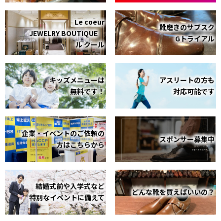
Le coeur
靴磨きのサブスク
JEWELRY BOUTIQUE
Gトライアル
ル クール
キッズメニューは
アスリートの方も
無料です！
対応可能です
企業・イベントのご依頼の
スポンサー募集中
方はこちらから
結婚式前や入学式など
どんな靴を買えばいいの？
特別なイベントに備えて