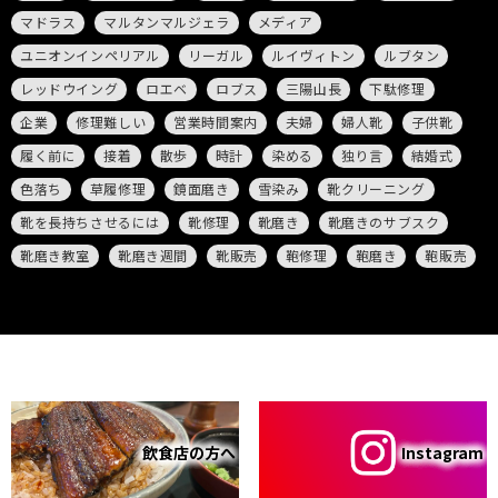
マドラス
マルタンマルジェラ
メディア
ユニオンインペリアル
リーガル
ルイヴィトン
ルブタン
レッドウイング
ロエベ
ロブス
三陽山長
下駄修理
企業
修理難しい
営業時間案内
夫婦
婦人靴
子供靴
履く前に
接着
散歩
時計
染める
独り言
結婚式
色落ち
草履修理
鏡面磨き
雪染み
靴クリーニング
靴を長持ちさせるには
靴修理
靴磨き
靴磨きのサブスク
靴磨き教室
靴磨き週間
靴販売
鞄修理
鞄磨き
鞄販売
飲食店の方へ
Instagram