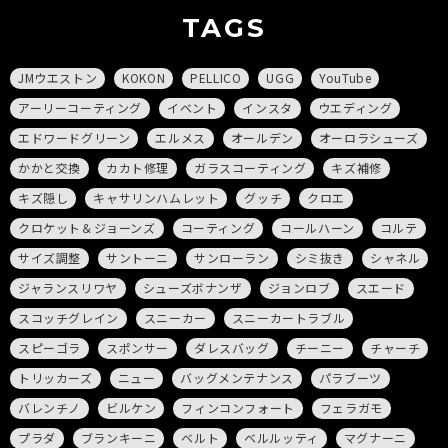
TAGS
JMウエストン
KOKON
PELLICO
UGG
YouTube
アーリーコーティング
イベント
インスタ
ウエディング
エドワードグリーン
エルメス
オールデン
オーロラシューズ
かかと交換
カカト修理
ガラスコーティング
キズ補修
キズ隠し
キャサリンハムレット
グッチ
クロエ
クロケット＆ジョーンズ
コーティング
コールハーン
コルテ
サイズ調整
サントーニ
サンローラン
シミ抜き
シャネル
ジャランスリワヤ
シューズボナンザ
ジョンロブ
スエード
スコッチグレイン
スニーカー
スニーカートラブル
スピーゴラ
スポンサー
ダレスバッグ
チーニー
チャーチ
トリッカーズ
ニュー
バッグメンテナンス
パラブーツ
バレンチノ
ビルケン
フィンコンフォート
フェラガモ
プラダ
ブランキーニ
ベルト
ベルルッティ
マグナーニ