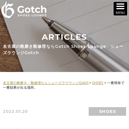
ARTICLES
名古屋の靴磨き靴修理ならGotch Shoes-Lounge シュー
ズラウンジGotch
名古屋の靴磨き・靴修理ならシューズラウウンジGotch
>
SHOES
>
一番簡単で
一番効果が出る場所。
SHOES
2022.01.20