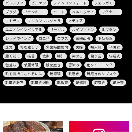
バレンチノ
ビルケン
フィンコンフォート
フェラガモ
プラダ
ブランキーニ
ベルト
ベルルッティ
マグナーニ
マドラス
マルタンマルジェラ
メディア
ユニオンインペリアル
リーガル
ルイヴィトン
ルブタン
レッドウイング
ロエベ
ロブス
三陽山長
下駄修理
企業
修理難しい
営業時間案内
夫婦
婦人靴
子供靴
履く前に
接着
散歩
時計
染める
独り言
結婚式
色落ち
草履修理
鏡面磨き
雪染み
靴クリーニング
靴を長持ちさせるには
靴修理
靴磨き
靴磨きのサブスク
靴磨き教室
靴磨き週間
靴販売
鞄修理
鞄磨き
鞄販売