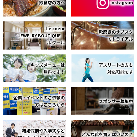
飲食店の方へ
Instagram
Le coeur
靴磨きのサブスク
JEWELRY BOUTIQUE
Gトライアル
ル クール
キッズメニューは
アスリートの方も
無料です！
対応可能です
企業・イベントのご依頼の
スポンサー募集中
方はこちらから
結婚式前や入学式など
どんな靴を買えばいいの？