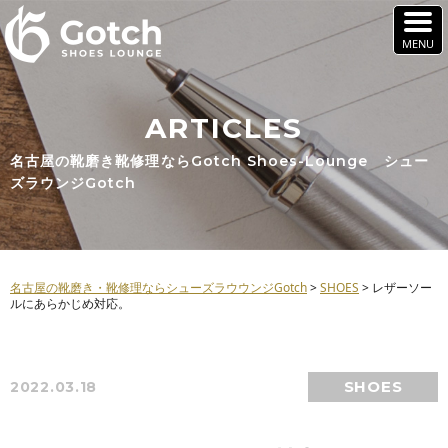
ARTICLES
名古屋の靴磨き靴修理ならGotch Shoes-Lounge シュー
ズラウンジGotch
名古屋の靴磨き・靴修理ならシューズラウウンジGotch
>
SHOES
>
レザーソー
ルにあらかじめ対応。
SHOES
2022.03.18