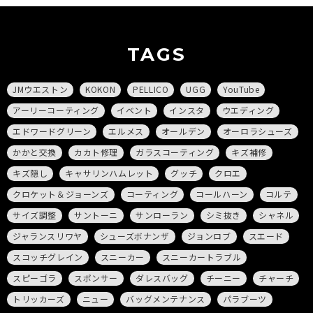
TAGS
JMウエストン
KOKON
PELLICO
UGG
YouTube
アーリーコーティング
イベント
インスタ
ウエディング
エドワードグリーン
エルメス
オールデン
オーロラシューズ
かかと交換
カカト修理
ガラスコーティング
キズ補修
キズ隠し
キャサリンハムレット
グッチ
クロエ
クロケット＆ジョーンズ
コーティング
コールハーン
コルテ
サイズ調整
サントーニ
サンローラン
シミ抜き
シャネル
ジャランスリワヤ
シューズボナンザ
ジョンロブ
スエード
スコッチグレイン
スニーカー
スニーカートラブル
スピーゴラ
スポンサー
ダレスバッグ
チーニー
チャーチ
トリッカーズ
ニュー
バッグメンテナンス
パラブーツ