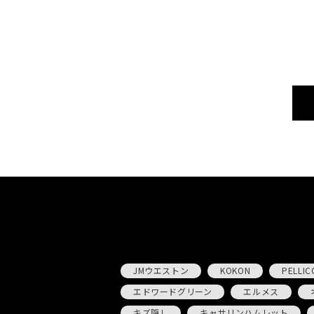
JMウエストン
KOKON
PELLIC
エドワードグリーン
エルメス
キズ隠し
キャサリンハムレット