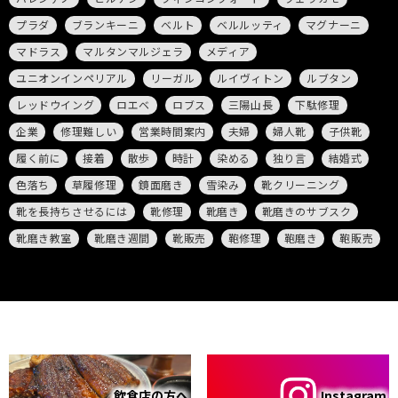
プラダ
ブランキーニ
ベルト
ベルルッティ
マグナーニ
マドラス
マルタンマルジェラ
メディア
ユニオンインペリアル
リーガル
ルイヴィトン
ルブタン
レッドウイング
ロエベ
ロブス
三陽山長
下駄修理
企業
修理難しい
営業時間案内
夫婦
婦人靴
子供靴
履く前に
接着
散歩
時計
染める
独り言
結婚式
色落ち
草履修理
鏡面磨き
雪染み
靴クリーニング
靴を長持ちさせるには
靴修理
靴磨き
靴磨きのサブスク
靴磨き教室
靴磨き週間
靴販売
鞄修理
鞄磨き
鞄販売
飲食店の方へ
Instagram