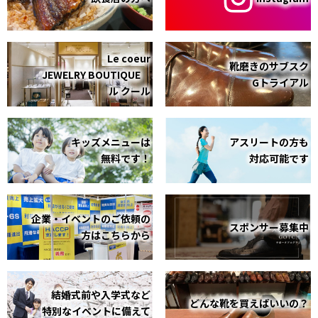
Le coeur
靴磨きのサブスク
JEWELRY BOUTIQUE
Gトライアル
ル クール
キッズメニューは
アスリートの方も
無料です！
対応可能です
企業・イベントのご依頼の
スポンサー募集中
方はこちらから
結婚式前や入学式など
どんな靴を買えばいいの？
特別なイベントに備えて