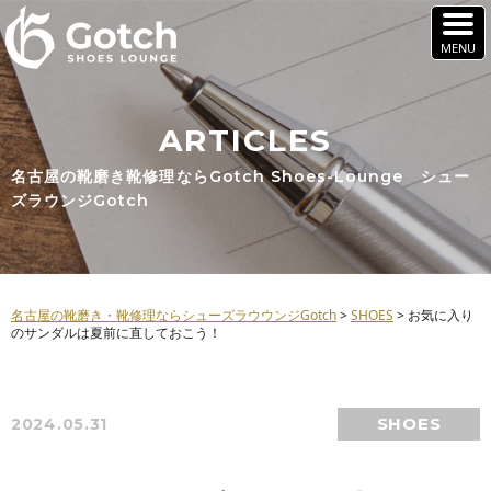
ARTICLES
名古屋の靴磨き靴修理ならGotch Shoes-Lounge シュー
ズラウンジGotch
名古屋の靴磨き・靴修理ならシューズラウウンジGotch
>
SHOES
>
お気に入り
のサンダルは夏前に直しておこう！
SHOES
2024.05.31