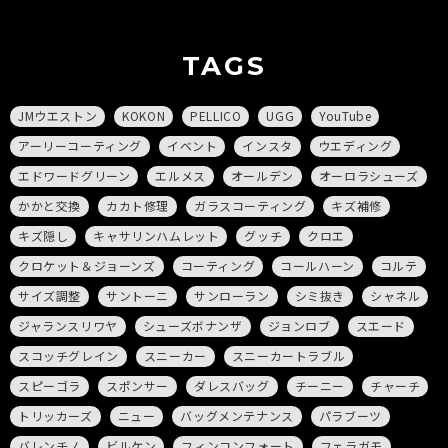
TAGS
JMウエストン
KOKON
PELLICO
UGG
YouTube
アーリーコーティング
イベント
インスタ
ウエディング
エドワードグリーン
エルメス
オールデン
オーロラシューズ
かかと交換
カカト修理
ガラスコーティング
キズ補修
キズ隠し
キャサリンハムレット
グッチ
クロエ
クロケット＆ジョーンズ
コーティング
コールハーン
コルテ
サイズ調整
サントーニ
サンローラン
シミ抜き
シャネル
ジャランスリワヤ
シューズボナンザ
ジョンロブ
スエード
スコッチグレイン
スニーカー
スニーカートラブル
スピーゴラ
スポンサー
ダレスバッグ
チーニー
チャーチ
トリッカーズ
ニュー
バッグメンテナンス
パラブーツ
バレンチノ
ビルケン
フィンコンフォート
フェラガモ