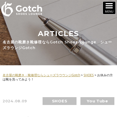
ARTICLES
名古屋の靴磨き靴修理ならGotch Shoes-Lounge シュー
ズラウンジGotch
名古屋の靴磨き・靴修理ならシューズラウウンジGotch
>
SHOES
>
お休みの方
は靴を洗ってみよう！
SHOES
You Tube
2024.08.09