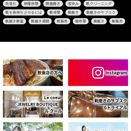
色落ち
草履修理
鏡面磨き
雪染み
靴クリーニング
靴を長持ちさせるには
靴修理
靴磨き
靴磨きのサブスク
靴磨き教室
靴磨き週間
靴販売
鞄修理
鞄磨き
鞄販売
飲食店の方へ
Instagram
Le coeur
靴磨きのサブスク
JEWELRY BOUTIQUE
Gトライアル
ル クール