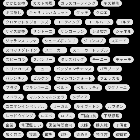
かかと交換
カカト修理
ガラスコーティング
キズ補修
キズ隠し
キャサリンハムレット
グッチ
クロエ
クロケット＆ジョーンズ
コーティング
コールハーン
コルテ
サイズ調整
サントーニ
サンローラン
シミ抜き
シャネル
ジャランスリワヤ
シューズボナンザ
ジョンロブ
スエード
スコッチグレイン
スニーカー
スニーカートラブル
スピーゴラ
スポンサー
ダレスバッグ
チーニー
チャーチ
トリッカーズ
ニュー
バッグメンテナンス
パラブーツ
バレンチノ
ビルケン
フィンコンフォート
フェラガモ
プラダ
ブランキーニ
ベルト
ベルルッティ
マグナーニ
マドラス
マルタンマルジェラ
メディア
ユニオンインペリアル
リーガル
ルイヴィトン
ルブタン
レッドウイング
ロエベ
ロブス
三陽山長
下駄修理
企業
修理難しい
営業時間案内
夫婦
婦人靴
子供靴
履く前に
接着
散歩
時計
染める
独り言
結婚式