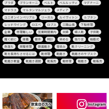
プラダ
ブランキーニ
ベルト
ベルルッティ
マグナーニ
マドラス
マルタンマルジェラ
メディア
ユニオンインペリアル
リーガル
ルイヴィトン
ルブタン
レッドウイング
ロエベ
ロブス
三陽山長
下駄修理
企業
修理難しい
営業時間案内
夫婦
婦人靴
子供靴
履く前に
接着
散歩
時計
染める
独り言
結婚式
色落ち
草履修理
鏡面磨き
雪染み
靴クリーニング
靴を長持ちさせるには
靴修理
靴磨き
靴磨きのサブスク
靴磨き教室
靴磨き週間
靴販売
鞄修理
鞄磨き
鞄販売
飲食店の方へ
Instagram