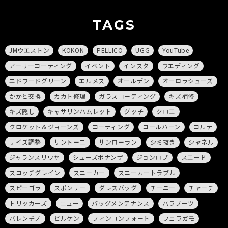
TAGS
JMウエストン
KOKON
PELLICO
UGG
YouTube
アーリーコーティング
イベント
インスタ
ウエディング
エドワードグリーン
エルメス
オールデン
オーロラシューズ
かかと交換
カカト修理
ガラスコーティング
キズ補修
キズ隠し
キャサリンハムレット
グッチ
クロエ
クロケット＆ジョーンズ
コーティング
コールハーン
コルテ
サイズ調整
サントーニ
サンローラン
シミ抜き
シャネル
ジャランスリワヤ
シューズボナンザ
ジョンロブ
スエード
スコッチグレイン
スニーカー
スニーカートラブル
スピーゴラ
スポンサー
ダレスバッグ
チーニー
チャーチ
トリッカーズ
ニュー
バッグメンテナンス
パラブーツ
バレンチノ
ビルケン
フィンコンフォート
フェラガモ