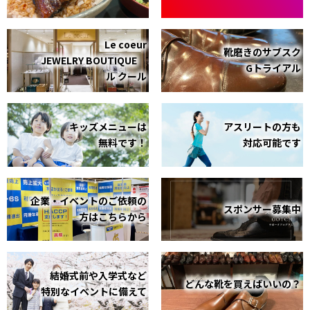
Le coeur
靴磨きのサブスク
JEWELRY BOUTIQUE
Gトライアル
ル クール
キッズメニューは
アスリートの方も
無料です！
対応可能です
企業・イベントのご依頼の
スポンサー募集中
方はこちらから
結婚式前や入学式など
どんな靴を買えばいいの？
特別なイベントに備えて