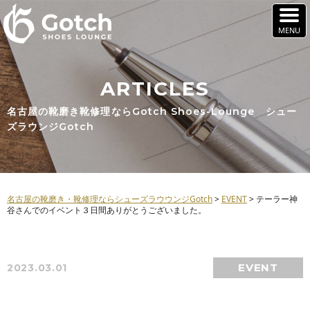
ARTICLES
名古屋の靴磨き靴修理ならGotch Shoes-Lounge シュー
ズラウンジGotch
名古屋の靴磨き・靴修理ならシューズラウウンジGotch
>
EVENT
>
テーラー神
谷さんでのイベント３日間ありがとうございました。
EVENT
2023.03.01