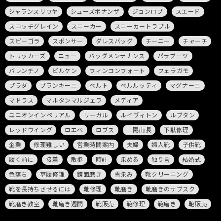
ジャランスリワヤ
シューズボナンザ
ジョンロブ
スエード
スコッチグレイン
スニーカー
スニーカートラブル
スピーゴラ
スポンサー
ダレスバッグ
チーニー
チャーチ
トリッカーズ
ニュー
バッグメンテナンス
パラブーツ
バレンチノ
ビルケン
フィンコンフォート
フェラガモ
プラダ
ブランキーニ
ベルト
ベルルッティ
マグナーニ
マドラス
マルタンマルジェラ
メディア
ユニオンインペリアル
リーガル
ルイヴィトン
ルブタン
レッドウイング
ロエベ
ロブス
三陽山長
下駄修理
企業
修理難しい
営業時間案内
夫婦
婦人靴
子供靴
履く前に
接着
散歩
時計
染める
独り言
結婚式
色落ち
草履修理
鏡面磨き
雪染み
靴クリーニング
靴を長持ちさせるには
靴修理
靴磨き
靴磨きのサブスク
靴磨き教室
靴磨き週間
靴販売
鞄修理
鞄磨き
鞄販売