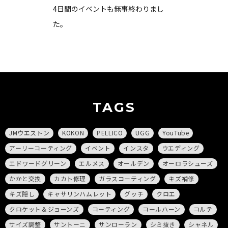
4日間のイベントも無事終わりまし
た。
TAGS
JMウエストン
KOKON
PELLICO
UGG
YouTube
アーリーコーティング
イベント
インスタ
ウエディング
エドワードグリーン
エルメス
オールデン
オーロラシューズ
かかと交換
カカト修理
ガラスコーティング
キズ補修
キズ隠し
キャサリンハムレット
グッチ
クロエ
クロケット＆ジョーンズ
コーティング
コールハーン
コルテ
サイズ調整
サントーニ
サンローラン
シミ抜き
シャネル