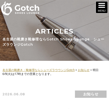
ARTICLES
名古屋の靴磨き靴修理ならGotch Shoes-Lounge シュー
ズラウンジGotch
名古屋の靴磨き・靴修理ならシューズラウウンジGotch
>
お知らせ
>
明日
6/9(火)は17時までの営業となります。
お知らせ
2026.06.08