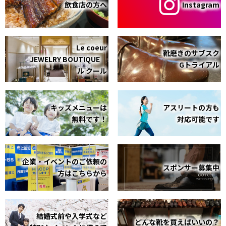
飲食店の方へ
Instagram
Le coeur
靴磨きのサブスク
JEWELRY BOUTIQUE
Gトライアル
ル クール
キッズメニューは
アスリートの方も
無料です！
対応可能です
企業・イベントのご依頼の
スポンサー募集中
方はこちらから
結婚式前や入学式など
どんな靴を買えばいいの？