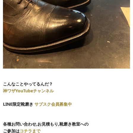
こんな
ことやってるんだ？
神ワザYouTubeチャンネル
LINE限定靴磨き
サブスク会員募集中
各種お問い合わせ,
お見積もり,靴磨き教室への
ご参加は
コチラまで