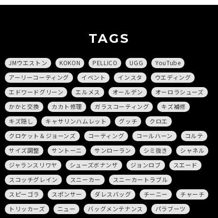
TAGS
JMウエストン
KOKON
PELLICO
UGG
YouTube
アーリーコーティング
イベント
インスタ
ウエディング
エドワードグリーン
エルメス
オールデン
オーロラシューズ
かかと交換
カカト修理
ガラスコーティング
キズ補修
キズ隠し
キャサリンハムレット
グッチ
クロエ
クロケット＆ジョーンズ
コーティング
コールハーン
コルテ
サイズ調整
サントーニ
サンローラン
シミ抜き
シャネル
ジャランスリワヤ
シューズボナンザ
ジョンロブ
スエード
スコッチグレイン
スニーカー
スニーカートラブル
スピーゴラ
スポンサー
ダレスバッグ
チーニー
チャーチ
トリッカーズ
ニュー
バッグメンテナンス
パラブーツ