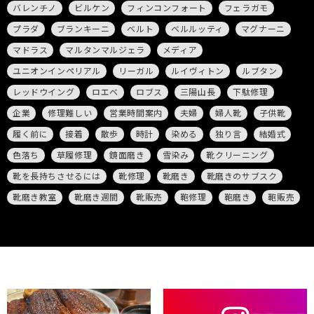
バレンチノ
ビルケン
フィンコンフォート
フェラガモ
プラダ
ブランキーニ
ベルト
ベルルッティ
マグナーニ
マドラス
マルタンマルジェラ
メディア
ユニオンインペリアル
リーガル
ルイヴィトン
ルブタン
レッドウイング
ロエベ
ロブス
三陽山長
下駄修理
企業
修理難しい
営業時間案内
夫婦
婦人靴
子供靴
履く前に
接着
散歩
時計
染める
独り言
結婚式
色落ち
草履修理
鏡面磨き
雪染み
靴クリーニング
靴を長持ちさせるには
靴修理
靴磨き
靴磨きのサブスク
靴磨き教室
靴磨き週間
靴販売
鞄修理
鞄磨き
鞄販売