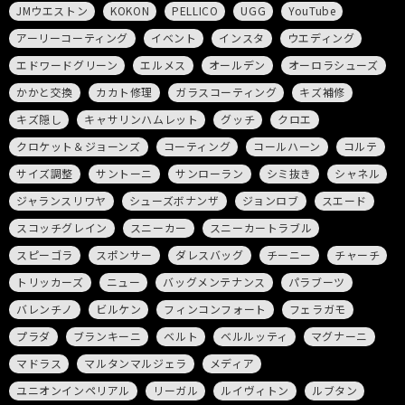
JMウエストン
KOKON
PELLICO
UGG
YouTube
アーリーコーティング
イベント
インスタ
ウエディング
エドワードグリーン
エルメス
オールデン
オーロラシューズ
かかと交換
カカト修理
ガラスコーティング
キズ補修
キズ隠し
キャサリンハムレット
グッチ
クロエ
クロケット＆ジョーンズ
コーティング
コールハーン
コルテ
サイズ調整
サントーニ
サンローラン
シミ抜き
シャネル
ジャランスリワヤ
シューズボナンザ
ジョンロブ
スエード
スコッチグレイン
スニーカー
スニーカートラブル
スピーゴラ
スポンサー
ダレスバッグ
チーニー
チャーチ
トリッカーズ
ニュー
バッグメンテナンス
パラブーツ
バレンチノ
ビルケン
フィンコンフォート
フェラガモ
プラダ
ブランキーニ
ベルト
ベルルッティ
マグナーニ
マドラス
マルタンマルジェラ
メディア
ユニオンインペリアル
リーガル
ルイヴィトン
ルブタン