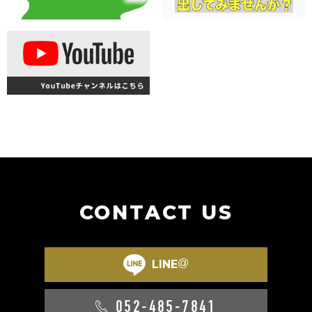
CONTACT US
@
LINE
052-485-7841