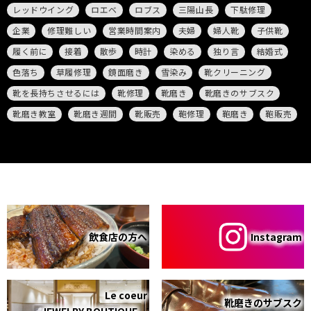
レッドウイング
ロエベ
ロブス
三陽山長
下駄修理
企業
修理難しい
営業時間案内
夫婦
婦人靴
子供靴
履く前に
接着
散歩
時計
染める
独り言
結婚式
色落ち
草履修理
鏡面磨き
雪染み
靴クリーニング
靴を長持ちさせるには
靴修理
靴磨き
靴磨きのサブスク
靴磨き教室
靴磨き週間
靴販売
鞄修理
鞄磨き
鞄販売
飲食店の方へ
Instagram
Le coeur
靴磨きのサブスク
JEWELRY BOUTIQUE