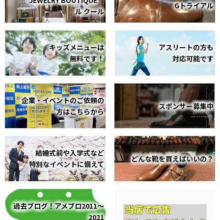
Gトライアル
ル クール
キッズメニューは
アスリートの方も
無料です！
対応可能です
企業・イベントのご依頼の
スポンサー募集中
方はこちらから
結婚式前や入学式など
どんな靴を買えばいいの？
特別なイベントに備えて
過去ブログ！アメブロ2011～
2021